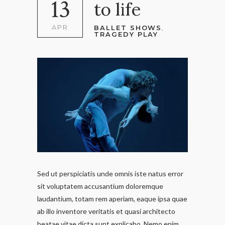
13
to life
APR
BALLET SHOWS
,
TRAGEDY PLAY
Sed ut perspiciatis unde omnis iste natus error
sit voluptatem accusantium doloremque
laudantium, totam rem aperiam, eaque ipsa quae
ab illo inventore veritatis et quasi architecto
beatae vitae dicta sunt explicabo. Nemo enim