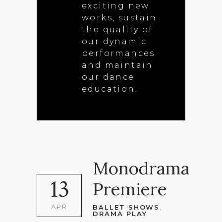
exciting new
works, sustain
the quality of
our dynamic
performances
and maintain
our dance
education.
Monodrama
13
Premiere
APR
BALLET SHOWS
,
DRAMA PLAY