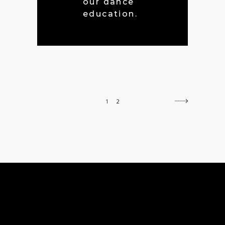
our dance
education.
1
2